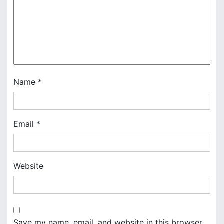
g
a
t
i
Name
*
o
n
Email
*
Website
Save my name, email, and website in this browser