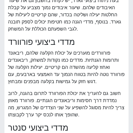
בעת ניתוח ביצועי גארד, יש לקחת בחשבון גם את שיעור
האיבודים שלהם. שיעור איבודים נמוך מצביע על קבלת
החלטות יעילה ושליטה בכדור, שהם קריטיים ליעילות של
גארד. בנוסף, מדדי הגנה כמו חטיפות יכולים לספק תובנה
לגבי השפעתם הכוללת על המשחק.
מדדי ביצועי פורוורד
פורוורדים מוערכים על יכולת הקלעה שלהם, ריבאונד
ותרומות הגנתיות. מדדים כמו נקודות למשחק, ריבאונדים
ואחוז קליעה מהשדה הם קריטיים. יעילות הקלעה של
פורוורד נוטה להיות בטווח הנמוך עד האמצעי בארבעים, עם
דגש חזק על גמישות בקלעה מבפנים ומבחוץ.
חשוב גם להעריך את יכולת הפורוורד לתרום בהגנה, לרוב
נמדדת דרך חסימות וריבאונדים הגנתיים. פורוורד מאוזן
צריך להיות מסוגל להשפיע על שני הצדדים של המגרש, מה
שהופך אותו לנכס יקר ערך לקבוצתו.
מדדי ביצועי סנטר