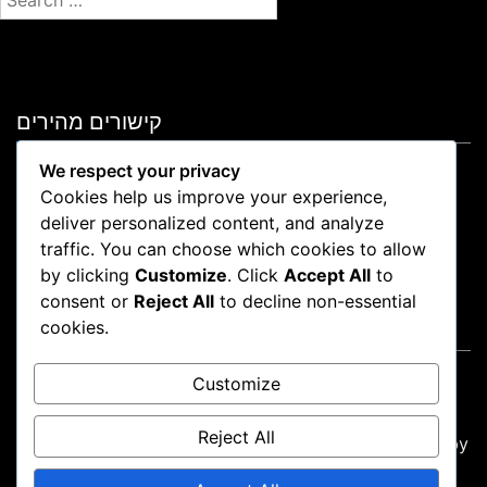
e
a
r
c
קישורים מהירים
h
f
We respect your privacy
צור קשר
o
Cookies help us improve your experience,
קוקיות ומעקב
r
deliver personalized content, and analyze
אודות
:
traffic. You can choose which cookies to allow
תנאים והגבלות
by clicking
Customize
. Click
Accept All
to
מדיניות פרטיות
consent or
Reject All
to decline non-essential
cookies.
Language
English
▾
Customize
Reject All
Proudly powered by WordPress
|
Theme: news-box by
wpthemespace.com
.