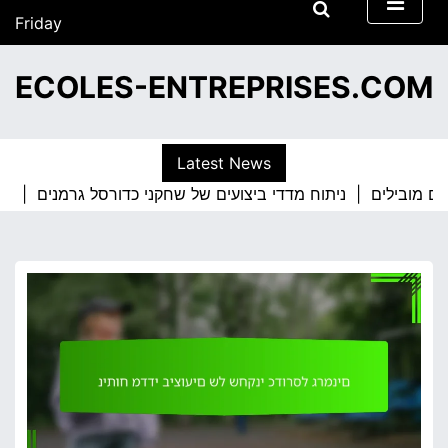
S
Friday
k
01/05/2026
i
17:56
ECOLES-ENTREPRISES.COM
p
t
o
c
Latest News
o
ניתוח מדדי ביצועים של שחקני כדורסל גרמנים |
n
t
e
n
t