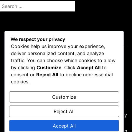
S
e
a
r
c
קישורים מהירים
We respect your privacy
h
Cookies help us improve your experience,
f
צור קשר
deliver personalized content, and analyze
o
קוקיות ומעקב
traffic. You can choose which cookies to allow
r
אודות
by clicking
Customize
. Click
Accept All
to
:
תנאים והגבלות
consent or
Reject All
to decline non-essential
מדיניות פרטיות
cookies.
Language
Customize
Reject All
Proudly powered by WordPress
|
Theme: news-box by
wpthemespace.com
.
Accept All
מדיניות פרטיות
תנאים והגבלות
אודות
קוקיות ומעקב
צור קשר