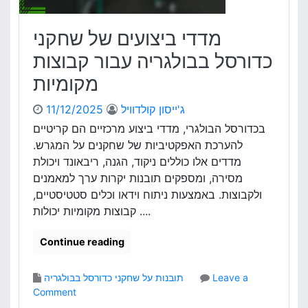
י
פ
מדדי ביצועים של שחקני
ה
ל
כדורסל בבולגריה עבור קבוצות
ה
מקומיות
ע
ר
ג'ייסון קולדוויל
11/12/2025
כ
ת
בכדורסל הבולגרי, מדדי ביצוע מרכזיים הם קריטיים
ס
להערכת האפקטיביות של שחקנים על המגרש.
ט
מדדים אלו כוללים ניקוד, הגנה, ריבאונד ויכולת
ט
מסירה, ומספקים תובנות יקרות ערך למאמנים
י
ולקבוצות. באמצעות ניתוח וידאו וכלים סטטיסטיים,
ס
קבוצות מקומיות יכולות ....
ט
י
ק
Continue reading
ו
ת
Leave a
תובנות על שחקני כדורסל בבולגריה
ש
o
Comment
ל
n