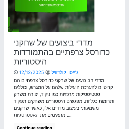
י
ע
ם
י
ה
ם
י
ש
ס
ל
ט
ש
ו
מדדי ביצועים של שחקני
ח
ר
ק
כדורסל צרפתיים בהתמודדות
י
נ
י
היסטוריות
י
ם
כ
ג'ייסון קולדוויל
12/12/2025
ד
ו
מדדי הביצועים של שחקני כדורסל צרפתיים הם
ר
קריטיים להערכת היעילות שלהם על המגרש, וכוללים
ס
סטטיסטיקות מרכזיות כמו ניקוד, יצירת משחק
ל
ותרומות כלליות. מפגשים היסטוריים משחקים תפקיד
א
משמעותי בעיצוב מדדים אלו, כאשר שחקנים
ו
מתאימים את האסטרטגיות ....
ק
ר
א
Continue reading