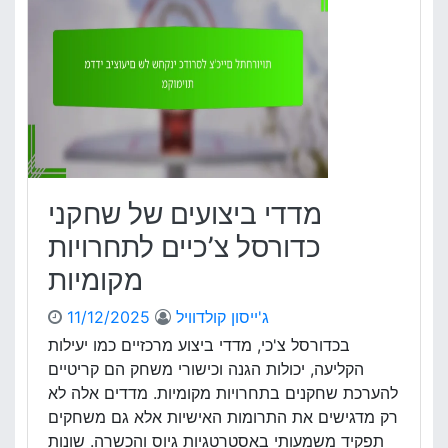
ב
ו
י
ת
צ
ה
ו
י
ע
ס
י
ט
ם
ו
ש
ר
ל
י
ש
ו
מדדי ביצועים של שחקני
ח
ת
ק
כדורסל צ’כיים לתחרויות
נ
מקומיות
י
כ
ג'ייסון קולדוויל
11/12/2025
ד
ו
בכדורסל צ'כי, מדדי ביצוע מרכזיים כמו יעילות
ר
הקליעה, יכולות הגנה וכישורי משחק הם קריטיים
ס
להערכת שחקנים בתחרויות מקומיות. מדדים אלה לא
ל
רק מדגישים את התרומות האישיות אלא גם משחקים
י
תפקיד משמעותי באסטרטגיות גיוס והכשרה. שונות
ו