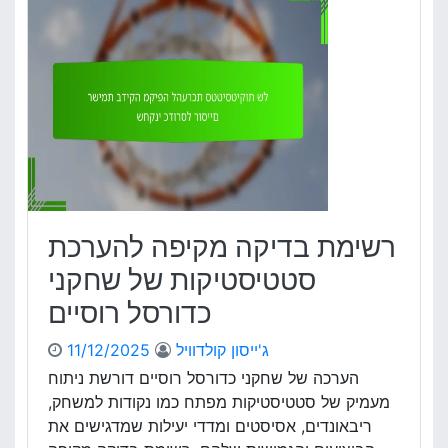
י
מ
ו
ת
ת
ב
מ
ד
ק
י
ו
ק
מ
ה
י
מ
ו
ק
ת
י
פ
רשימת בדיקה מקיפה להערכת
ה
ל
סטטיסטיקות של שחקני
ה
כדורסל רוסיים
ע
ר
ג'ייסון קולדוויל
11/12/2025
כ
ת
הערכה של שחקני כדורסל רוסיים דורשת ניתוח
א
מעמיק של סטטיסטיקות מפתח כמו נקודות למשחק,
נ
ריבאונדים, אסיסטים ומדדי יעילות שמדגישים את
ל