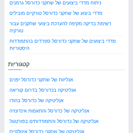
n
ם
ניתוח מדדי ביצועים של שחקני כדורסל גרמנים
ש
a
מדדי ביצוע של שחקני כדורסל טורקיים מובילים
ל
ש
t
רשימת בדיקה מקיפה להערכת ביצועי שחקנים עבור
ח
טורקיה
i
ק
נ
מדדי ביצועים של שחקני כדורסל ספרדים בהתמודדות
o
י
היסטוריות
כ
n
ד
ו
קטגוריות
ר
ס
אנליזות של שחקני כדורסל יפנים
ל
מ
אנליטיקה בכדורסל בדרום קוריאה
ו
אנליטיקה של כדורסל בהודו
ב
י
אנליטיקה של כדורסל והתאמות אינדונזיה
ל
י
אנליטיקה של כדורסל והתמודדותים בפורטוגל
ם
אנליטיקה של שחקני כדורסל איטלקיים
ב