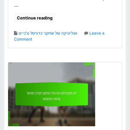
....
ו
נ
י
Continue reading
י
ם
Leave a
אנליטיקה של שחקני כדורסל צ'כיים
ב
o
Comment
ל
n
י
מ
ג
ד
ו
ד
ת
י
ה
ב
מ
י
ק
צ
ו
ו
מ
ע
י
י
ו
ם
ת
ש
ל