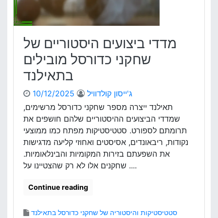
מ
מ
ק
ק
ו
י
מ
פ
מדדי ביצועים היסטוריים של
י
ה
ו
ל
שחקני כדורסל מובילים
ת
נ
בתאילנד
י
ת
ג'ייסון קולדוויל
10/12/2025
ו
ח
תאילנד ייצרה מספר שחקני כדורסל מרשימים,
ב
שמדדי הביצועים ההיסטוריים שלהם חושפים את
י
תרומתם לספורט. סטטיסטיקות מפתח כמו ממוצעי
צ
נקודות, ריבאונדים, אסיסטים ואחוזי קליעה מדגישות
ו
את השפעתם בזירות המקומיות והבינלאומיות.
ע
שחקנים אלו לא רק שהצטיינו על ....
י
ש
ח
Continue reading
ק
נ
סטטיסטיקות והיסטוריה של שחקני כדורסל בתאילנד
י