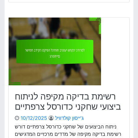
ש
מ
ח
ד
ק
ד
נ
י
י
ב
כ
י
ד
צ
ו
ו
ר
ע
ס
י
ל
ם
ר
ש
ו
ל
ס
ש
י
רשימת בדיקה מקיפה לניתוח
ח
י
ק
ביצועי שחקני כדורסל צרפתיים
ם
נ
י
ג'ייסון קולדוויל
10/12/2025
כ
ניתוח הביצועים של שחקני כדורסל צרפתיים דורש
ד
רשימת בדיקה מקיפה של מדדים מרכזיים המדגישים
ו