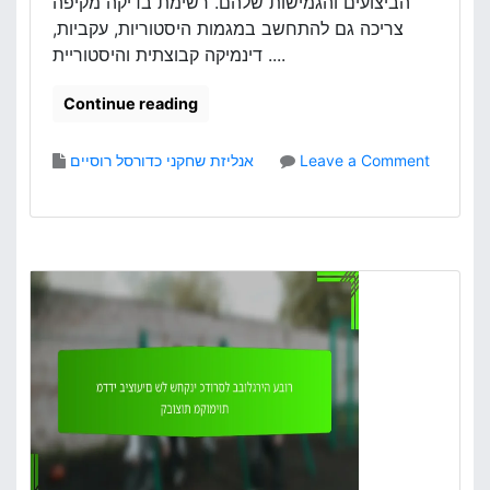
הביצועים והגמישות שלהם. רשימת בדיקה מקיפה
י
צריכה גם להתחשב במגמות היסטוריות, עקביות,
ט
דינמיקה קבוצתית והיסטוריית ....
י
ק
ו
Continue reading
ת
ש
Leave a Comment
אנליזת שחקני כדורסל רוסיים
ל
o
ש
n
ח
ר
ק
ש
נ
י
י
מ
ם
ת
ג
ב
ר
ד
מ
י
נ
ק
י
ה
ם
מ
ק