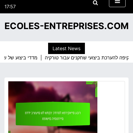
S
Friday
k
01/05/2026
i
17:57
ECOLES-ENTREPRISES.COM
p
t
o
c
Latest News
o
מדדי ביצוע של שחקני כדורסל טורקיים מובילים |
n
t
e
n
t