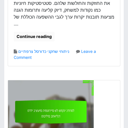
את החוזקות והחולשות שלהם. סטטיסטיקות חיוניות
ר
ס
כמו נקודות למשחק, דיוק קליעה ותרומות הגנה
ל
מציעות תובנות יקרות ערך לגבי ההשפעה הכוללת של
ב
....
ב
ו
Continue reading
ל
ג
ר
Leave a
ניתוחי שחקני כדורסל צרפתיים
י
o
Comment
ה
n
ע
ר
ב
ש
ו
י
ר
מ
ק
ת
ב
ב
ו
ד
צ
י
ו
ק
ת
ה