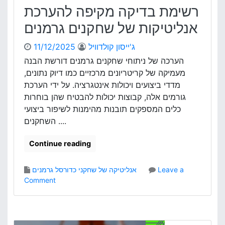
ש
רשימת בדיקה מקיפה להערכת
ח
ק
אנליטיקות של שחקנים גרמנים
נ
י
ג'ייסון קולדוויל
11/12/2025
כ
הערכה של ניתוחי שחקנים גרמנים דורשת הבנה
ד
מעמיקה של קריטריונים מרכזיים כמו דיוק נתונים,
ו
מדדי ביצועים ויכולות אינטגרציה. על ידי הערכת
ר
ס
גורמים אלה, קבוצות יכולות להבטיח שהן בוחרות
ל
כלים המספקים תובנות מהימנות לשיפור ביצועי
צ
השחקנים ....
’
כ
Continue reading
י
י
ם
Leave a
אנליטיקה של שחקני כדורסל גרמנים
ל
o
Comment
ת
n
ח
ר
ר
ש
ו
י