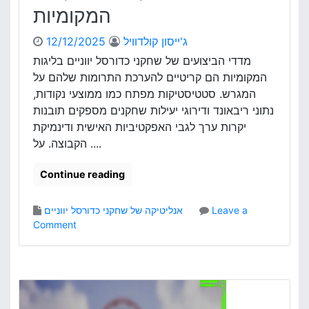
המקומיות
י
כ
ג'ייסון קולדוויל
12/12/2025
ד
ו
מדדי הביצועים של שחקני כדורסל יווניים בליגות
ר
המקומיות הם קריטיים להערכת התרומות שלהם על
ס
המגרש. סטטיסטיקות מפתח כמו ממוצעי נקודות,
ל
נתוני ריבאונד ודירוגי יעילות שחקנים מספקים תובנות
צ
יקרות ערך לגבי האפקטיביות האישית ודינמיקת
ר
הקבוצה. על ....
פ
ת
י
Continue reading
י
ם
Leave a
אנליטיקה של שחקני כדורסל יווניים
ב
o
Comment
ה
n
ת
מ
מ
ד
ו
ד
ד
י
ד