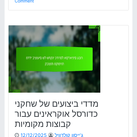
o
Comment
n
מ
ד
ד
י
ב
י
צ
ו
ע
י
ם
ש
ל
ש
מדדי ביצועים של שחקני
ח
ק
כדורסל אוקראינים עבור
נ
קבוצות מקומיות
י
כ
ג'ייסון קולדוויל
12/12/2025
ד