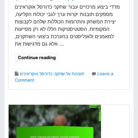
ו
מדדי ביצוע מרכזיים עבור שחקני כדורסל אוקראינים
ר
מספקים תובנות יקרות ערך לגבי יכולות הקליעה,
ס
יצירת המשחק והתרומות הכוללות שלהם לקבוצות
ל
המקומיות. הסטטיסטיקות הללו לא רק מסייעות
א
למאמנים ולאנליסטים בהערכת ביצועי השחקנים,
מ
אלא גם מדגישות את ....
ר
י
ק
Continue reading
א
י
Leave a
תובנות על שחקני כדורסל אוקראינים
י
o
Comment
ם
n
ע
מ
ב
ד
ו
ד
ר
י
מ
ב
פ
י
ג
צ
ש
ו