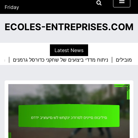
S
Friday
k
01/05/2026
i
17:55
ECOLES-ENTREPRISES.COM
p
t
o
c
Latest News
o
ניתוח מדדי ביצועים של שחקני כדורסל גרמנים |
n
t
e
n
t