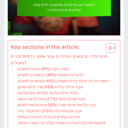
Key sections in the article:
מהם מדדי הביצועים המרכזיים עבור שחקני כדורסל סיניים
מובילים?
נקודות למשחק (PPG) כמדד ניקוד
ריבאונדים למשחק (RPG) להערכת השפעה
אסיסטים למשחק (APG) המצביעים על יכולת יצירת המשחק
מדד יעילות שחקן (PER) עבור יעילות כוללת
אחוז קליעות (FG%) כמדד יעילות קליעה
אחוז קליעות עונשין (FT%) עבור אמינות ניקוד
אחוז קליעות לשלוש (3P%) עבור קליעות מהפרימטר
יחס איבודי כדור (TO%) עבור אבטחת כדור
מדדים הגנתיים להערכת תרומות הגנתיות
פלוס/מינוס (±) להערכת השפעה כוללת על ביצועי הקבוצה