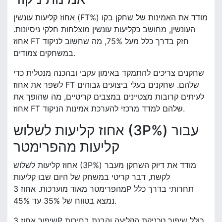
אחוז קליעות עונשין (FT%) מודד את האמינות של שחקן בקו
העונשין, מחושב כקליעות עונשין מוצלחות חלקי ניסיונות.
אחוז FT חזק בדרך כלל מעל 75%, מה שחשוב לניקוד
במשחקים צמודים.
שחקנים צריכים להתמקד באימון עקבי ובהכנה מנטלית כדי
לשפר את אחוז FT שלהם. שחקנים בעלי ביצועים גבוהים
לעיתים קרובות מצטיינים במצבים קריטיים, מה שהופך את
אחוז FT שלהם למדד מרכזי להערכת אמינות הניקוד.
אחוז קליעות לשלוש (3P%) עבור
קליעות מהפרימטר
אחוז קליעות לשלוש (3P%) מודד את דיוק השחקן מעבר
לקשת, דבר קריטי במשחק של היום שבו קליעות
מהפרימטר מאוד מוערכות. אחוז 3P תחרותי בדרך כלל
נמצא בטווח של 35% עד 45%.
שיפור אחוז 3P כולל שיפור טכניקת הקליעה והבנת בחירות