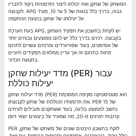
המשחק של שחקן ואת יכולתו ליצור הזדמנויות ניקוד לחבריו
לקבוצה. APG גבוה, בדרך כלל בטווח של 5 עד 10, מעיד
על יעילותו של שחקן בהנעת ההתקפה.
בעת הערכת APG, יש לקחת בחשבון את תפקיד השחקן
בקבוצה. רכזים בדרך כלל יש להם ממוצעים גבוהים יותר
של אסיסטים, בעוד שפורוורדים ומרכזים עשויים לתרום
פחות בתחום זה אך עדיין ממלאים תפקידים חיוניים
בתנועת הכדור.
מדד יעילות שחקן (PER) עבור
יעילות כוללת
מדד יעילות שחקן (PER) הוא סטטיסטיקה מקיפה המסכמת
את תרומותיו הכוללות של שחקן לקבוצתו. PER של 15
נחשב לממוצע בליגה, בעוד ששחקנים מובילים לעיתים
קרובות חורגים מ-20, מה שמעיד על ביצועים יוצאי דופן.
PER לוקח בחשבון היבטים שונים של משחקו של שחקן,
כולל ניקוד, ריבאונדים, אסיסטים ותרומות הגנתיות. עם זאת,