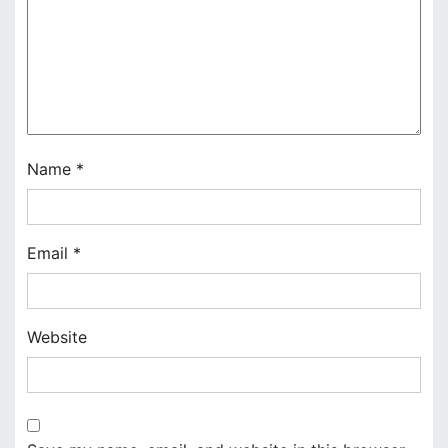
g
a
t
i
o
Name
*
n
Email
*
Website