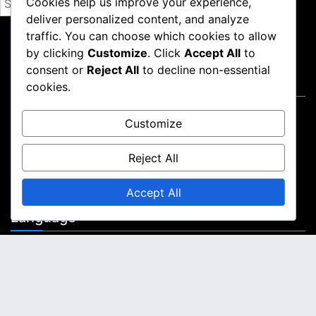
Cookies help us improve your experience,
e
deliver personalized content, and analyze
a
traffic. You can choose which cookies to allow
r
by clicking
Customize
. Click
Accept All
to
c
consent or
Reject All
to decline non-essential
קישורים מהירים
h
cookies.
f
צור קשר
o
Customize
קוקיות ומעקב
r
אודות
:
Reject All
תנאים והגבלות
מדיניות פרטיות
Accept All
Language
English
▾
Proudly powered by WordPress
|
Theme: news-box by
wpthemespace.com
.