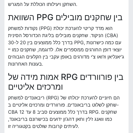
השחקן ויעילותו הכוללת על המגרש.
השוואת PPG בין שחקנים מובילים
נקודות למשחק (PPG) הוא מדד קריטי להערכת יכולת
הניקוד. שחקנים מובילים בליגת הכדורסל הסינית (CBA)
בדרך כלל ממוצעים בין 20 ל-30 PPG, עם כמה כישרונות
יוצאי דופן החורגים ממספרים אלו. לדוגמה, שחקנים כמו יי
ג’יאנליאן וז’ואו צ’י מדורגים באופן עקבי בין הקלעים הגבוהים
בעונות האחרונות.
אמות מידה של RPG בין פורוורדים
ומרכזים אליטיים
ריבאונדים למשחק (RPG) הם חיוניים להערכת יכולתו של
שחקן לשלוט בריבאונדים. פורוורדים ומרכזים אליטיים ב-
CBA בדרך כלל ממוצעים סביב 8 עד 12 RPG. שחקנים
כמו וואנג ז’לין וחאן דהג’ון ידועים בכישרונם בריבאונד,
לעיתים קרובות שולטים בקטגוריה זו.