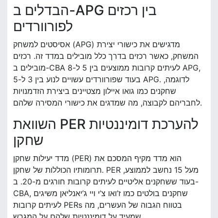
הבדלים ב-APG בין רכזים
לפורוורדים
אסיסטים למשחק (APG) מדגישים את כישורי יצירת
המשחק, כאשר רכזים בדרך כלל מובילים במדד זה. רכזים
מובילים ב-CBA לעיתים קרובות ממוצעים בין 5 ל-8 APG,
בעוד שפורוורדים עשויים לנוע בין 3 ל-5 APG. לדוגמה,
שחקנים כמו גואו איילון מצטיינים ביצירת הזדמנויות
לחבריהם לקבוצה, מה שמדגים את כישורי המסירה שלהם.
השוואת PER להערכת דומיננטיות
שחקן
מדד יעילות שחקן (PER) הוא מדד מקיף המסכם את
תרומותיו הכוללות של שחקן. PER מעל 15 נחשב לממוצע,
בעוד ששחקנים אליטיים לעיתים קרובות חורגים מ-20. ב-
CBA, שחקנים בולטים כמו ז’ואו צ’י ויי ג’יאנליאן משיגים
לעיתים קרובות PERs בטווח הגבוה של העשרים, מה
שמעיד על דומיננטיות שלהם על המגרש.